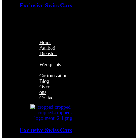
Exclusive Swiss Cars
Exclusieve Auto's & Future
Classics
Home
Aanbod
Diensten
Financiering
Werkplaats
Aflevering
Customization
Blog
Over
ons
Contact
Exclusive Swiss Cars