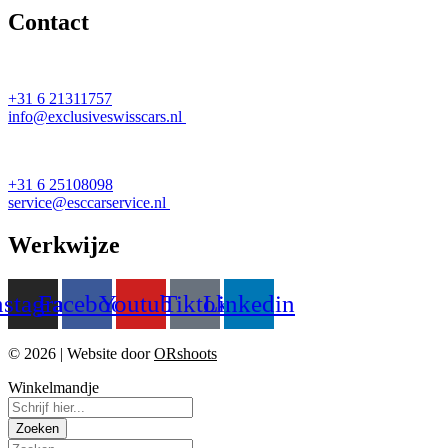
Contact
Verkoop
+31 6 21311757
info@exclusiveswisscars.nl
Werkplaats
+31 6 25108098
service@esccarservice.nl
Werkwijze
nstagram
Facebook
Youtube
Tiktok
Linkedin
© 2026 | Website door
ORshoots
Winkelmandje