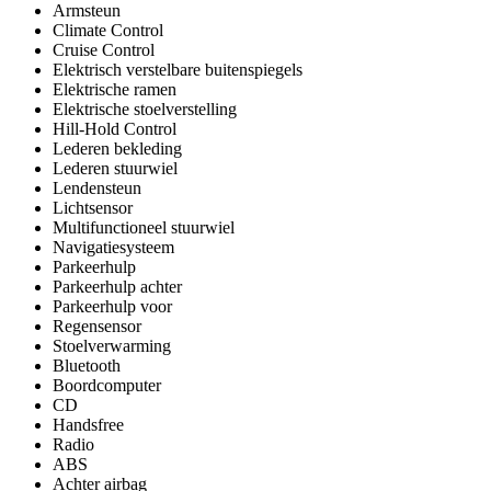
Armsteun
Climate Control
Cruise Control
Elektrisch verstelbare buitenspiegels
Elektrische ramen
Elektrische stoelverstelling
Hill-Hold Control
Lederen bekleding
Lederen stuurwiel
Lendensteun
Lichtsensor
Multifunctioneel stuurwiel
Navigatiesysteem
Parkeerhulp
Parkeerhulp achter
Parkeerhulp voor
Regensensor
Stoelverwarming
Bluetooth
Boordcomputer
CD
Handsfree
Radio
ABS
Achter airbag