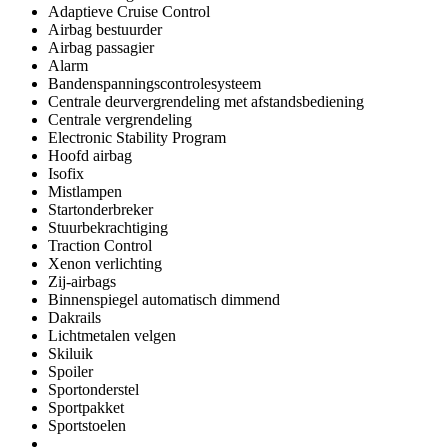
Adaptieve Cruise Control
Airbag bestuurder
Airbag passagier
Alarm
Bandenspanningscontrolesysteem
Centrale deurvergrendeling met afstandsbediening
Centrale vergrendeling
Electronic Stability Program
Hoofd airbag
Isofix
Mistlampen
Startonderbreker
Stuurbekrachtiging
Traction Control
Xenon verlichting
Zij-airbags
Binnenspiegel automatisch dimmend
Dakrails
Lichtmetalen velgen
Skiluik
Spoiler
Sportonderstel
Sportpakket
Sportstoelen