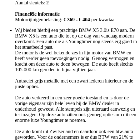
Aantal sleutels:
2
Financiële informatie
Motorrijtuigenbelasting:
€ 369 - € 404
per kwartaal
Wij bieden hierbij een prachtige BMW X5 3.0is E70 aan. De
BMW X5 is een auto die tot op de dag van vandaag modern
overkomt. Een auto die als Youngtimer nog steeds erg goed in
het straatbeeld past.
De motor is de wel bekende zes in lijn motor van BMW en
heeft verder geen toevoegingen nodig. Genoeg vermogen en
kracht om deze auto te doen bewegen. De auto heeft slechts
105.000 km gereden in bijna vijftien jaar.
Antraciet grijs metallic met een zwart lederen interieur en de
juiste opties.
De auto verkeerd in een zeer goede toestand en is door de
vorige eigenaar zijn hele leven bij de BMW-dealer in
onderhoud geweest. Alle stempels zijn uiteraard aanwezig en
ter inzagen. Op deze auto zitten ook genoeg opties om dit een
enorme luxe Youngtimer te noemen.
De auto komt uit Zwitserland en daardoor ook een btw-auto
geworden. Voor de ondernemers is er dus BTW van 21% te