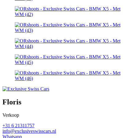
Floris
Verkoop
+31 6 21311757
info@exclusiveswisscars.nl
Whatsapp