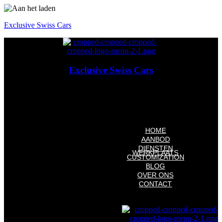
Exclusive Swiss Cars
Exclusive Swiss Cars
Exclusieve Auto's & Future Classics
HOME
AANBOD
DIENSTEN
WERKPLAATS
Financiering
CUSTOMIZATION
Aflevering
BLOG
OVER ONS
CONTACT