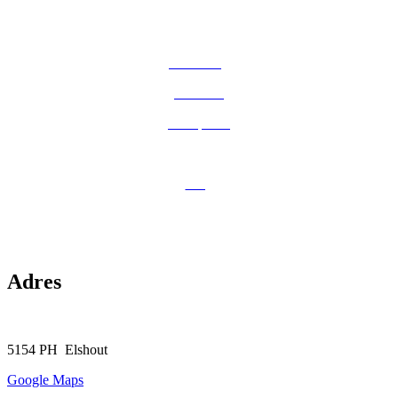
Home
Aanbod
Aflevering
Diensten
Werkplaats
Customization
Blog
Over Ons
Contact
Adres
Tongerloostraat 3-5
5154 PH Elshout
Google Maps