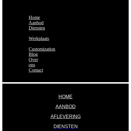
Exclusieve Auto's & Future
Classics
Home
Aanbod
Diensten
Financiering
Werkplaats
Aflevering
Customization
Blog
Over
ons
Contact
MENU
HOME
AANBOD
AFLEVERING
DIENSTEN