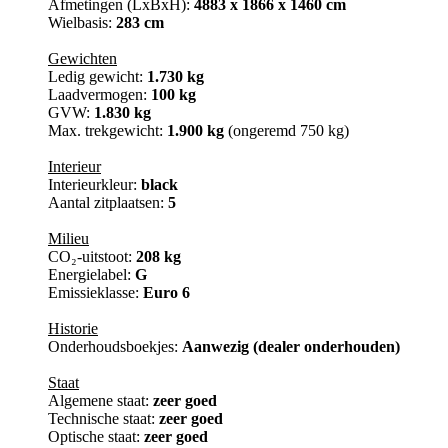
Afmetingen (LxBxH):
4883 x 1866 x 1460 cm
Wielbasis:
283 cm
Gewichten
Ledig gewicht:
1.730 kg
Laadvermogen:
100 kg
GVW:
1.830 kg
Max. trekgewicht:
1.900 kg
(ongeremd 750 kg)
Interieur
Interieurkleur:
black
Aantal zitplaatsen:
5
Milieu
CO₂-uitstoot:
208 kg
Energielabel:
G
Emissieklasse:
Euro 6
Historie
Onderhoudsboekjes:
Aanwezig (dealer onderhouden)
Staat
Algemene staat:
zeer goed
Technische staat:
zeer goed
Optische staat:
zeer goed