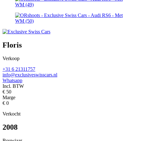
Floris
Verkoop
+31 6 21311757
info@exclusiveswisscars.nl
Whatsapp
Incl. BTW
€
50
Marge
€
0
Verkocht
2008
Bouwjaar