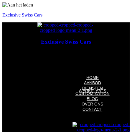
Exclusive Swiss Cars
Exclusive Swiss Cars
Exclusieve Auto's & Future Classics
HOME
AANBOD
DIENSTEN
WERKPLAATS
Financiering
CUSTOMIZATION
Aflevering
BLOG
OVER ONS
CONTACT