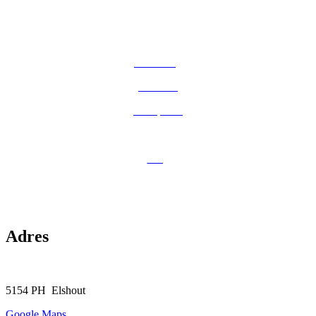
Home
Aanbod
Aflevering
Diensten
Werkplaats
Customization
Blog
Over Ons
Contact
Adres
Tongerloostraat 3-5
5154 PH Elshout
Google Maps