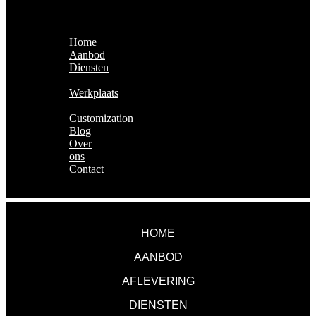
Exclusieve Auto's & Future
Classics
Home
Aanbod
Diensten
Financiering
Werkplaats
Aflevering
Customization
Blog
Over
ons
Contact
MENU
HOME
AANBOD
AFLEVERING
DIENSTEN