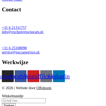
Contact
Verkoop
+31 6 21311757
info@exclusiveswisscars.nl
Werkplaats
+31 6 25108098
service@esccarservice.nl
Werkwijze
nstagram
Facebook
Youtube
Tiktok
Linkedin
© 2026 | Website door
ORshoots
Winkelmandje