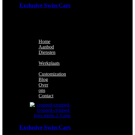
Exclusive Swiss Cars
Exclusieve Auto's & Future
Classics
Home
Aanbod
Diensten
Financiering
Werkplaats
Aflevering
Customization
Blog
Over
ons
Contact
Exclusive Swiss Cars