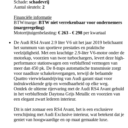
Schade:
schadevrij
Aantal sleutels:
2
Financiële informatie
BTW/marge:
BTW niet verrekenbaar voor ondernemers
(margeregeling)
Motorrijtuigenbelasting:
€ 263 - € 298
per kwartaal
De Audi RS4 Avant 2.9 liter V6 uit het jaar 2019 belichaamt
het summum van sportieve prestaties en praktische
veelzijdigheid. Met een krachtige 2.9-liter V6-motor onder de
motorkap, voorzien van twee turbochargers, levert deze high-
performance stationwagen een verbluffend vermogen van
meer dan 450 pk. De 8-traps automatische transmissie zorgt
voor naadloze schakelovergangen, terwijl de befaamde
Quattro vierwielaandrijving van Audi garant staat voor
indrukwekkende grip en wendbaarheid op elke weg.
Ontdek de ultieme rijervaring met de Audi RS4 Avant gehuld
in het verbluffende Daytona Grijs Metallic en voorzien van
een elegant zwart lederen interieur.
Dit is niet zomaar een RS4 Avant, het is een exclusieve
verschijning met Audi Exclusive interieur, wat betekent dat je
geniet van hoogwaardige en op maat gemaakte luxe.