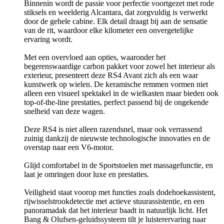
Binnenin wordt de passie voor perfectie voortgezet met rode
stiksels en weelderig Alcantara, dat zorgvuldig is verwerkt
door de gehele cabine. Elk detail draagt bij aan de sensatie
van de rit, waardoor elke kilometer een onvergetelijke
ervaring wordt.
Met een overvloed aan opties, waaronder het
begerenswaardige carbon pakket voor zowel het interieur als
exterieur, presenteert deze RS4 Avant zich als een waar
kunstwerk op wielen. De keramische remmen vormen niet
alleen een visueel spektakel in de wielkasten maar bieden ook
top-of-the-line prestaties, perfect passend bij de ongekende
snelheid van deze wagen.
Deze RS4 is niet alleen razendsnel, maar ook verrassend
zuinig dankzij de nieuwste technologische innovaties en de
overstap naar een V6-motor.
Glijd comfortabel in de Sportstoelen met massagefunctie, en
laat je omringen door luxe en prestaties.
Veiligheid staat voorop met functies zoals dodehoekassistent,
rijwisselstrookdetectie met actieve stuurassistentie, en een
panoramadak dat het interieur baadt in natuurlijk licht. Het
Bang & Olufsen-geluidssysteem tilt je luisterervaring naar